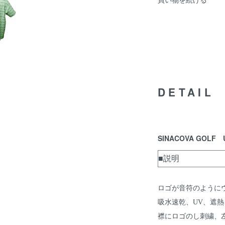
DETAIL
SINACOVA GOLF
■説明
ロゴが音符のように
吸水速乾、UV、遮
襟にロゴのし刺繍、