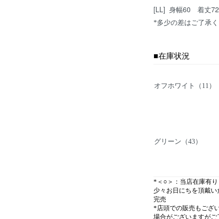
[LL] 身幅60 着丈
*多少の差はご了承
■
在庫状況
オフホワイト（11）
グリーン（43）
*＜○＞：当店在庫有
少々お日にちを頂戴い
完売
*店頭での販売もござ
場合がございますがご