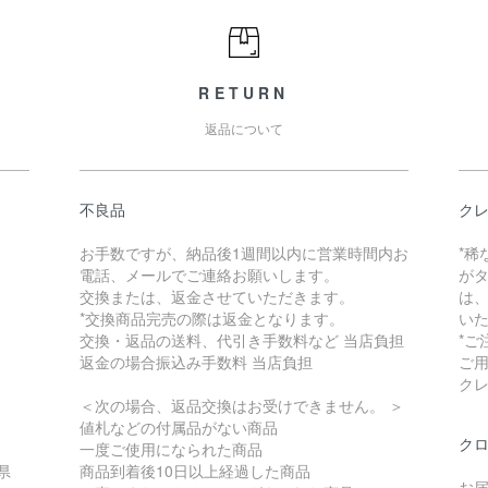
RETURN
返品について
不良品
ク
お手数ですが、納品後1週間以内に営業時間内お
*
電話、メールでご連絡お願いします。
が
交換または、返金させていただきます。
は
*交換商品完売の際は返金となります。
い
交換・返品の送料、代引き手数料など 当店負担
*
返金の場合振込み手数料 当店負担
ご
ク
＜次の場合、返品交換はお受けできません。 ＞
値札などの付属品がない商品
ク
一度ご使用になられた商品
県
商品到着後10日以上経過した商品
お