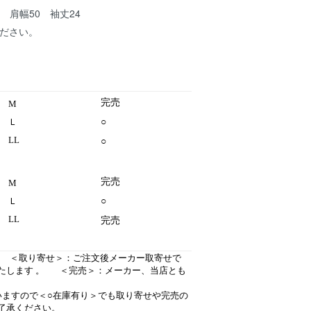
72 肩幅50 袖丈24
ください。
完売
M
Ｌ
○
LL
○
完売
M
Ｌ
○
LL
完売
り ＜取り寄せ＞：ご注文後メーカー取寄せで
たします 。 ＜完売＞：メーカー、当店とも
いますので＜○在庫有り＞でも取り寄せや完売の
了承ください。