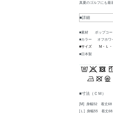
真夏のゴルフにも最
■詳細
■素材 ポップコー
■カラー オフホワイ
■サイズ M・Ｌ・
■日本製
■寸法（ＣＭ）
[M] 身幅52 着丈6
[Ｌ] 身幅55 着丈6