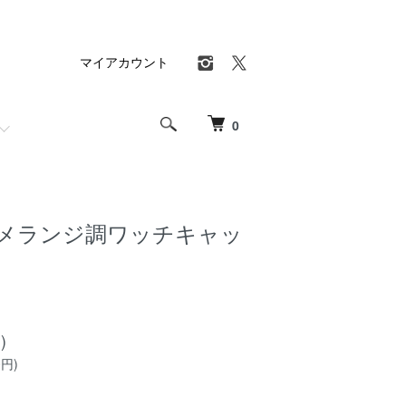
マイアカウント
0
50 メランジ調ワッチキャッ
)
0円)