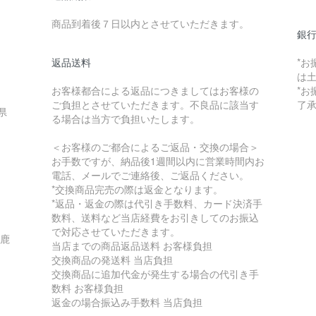
商品到着後７日以内とさせていただきます。
銀行
返品送料
*お
は
お客様都合による返品につきましてはお客様の
*
ご負担とさせていただきます。不良品に該当す
了
県
る場合は当方で負担いたします。
＜お客様のご都合によるご返品・交換の場合＞
お手数ですが、納品後1週間以内に営業時間内お
電話、メールでご連絡後、ご返品ください。
*交換商品完売の際は返金となります。
*返品・返金の際は代引き手数料、カード決済手
数料、送料など当店経費をお引きしてのお振込
で対応させていただきます。
 鹿
当店までの商品返品送料 お客様負担
交換商品の発送料 当店負担
交換商品に追加代金が発生する場合の代引き手
数料 お客様負担
返金の場合振込み手数料 当店負担