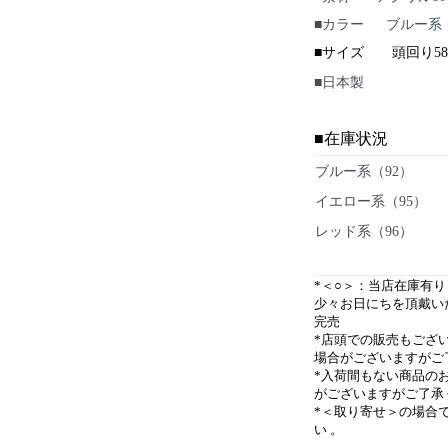
■カラー ブルー系（
■サイズ 頭回り5
■日本製
■
在庫状況
ブルー系（92）
イエロー系（95）
レッド系（96）
*＜○＞：当店在庫有
少々お日にちを頂戴い
完売
*店頭での販売もござ
場合がございますがご
*入荷間もない商品の
がございますがご了承
*＜取り寄せ＞の場合
い
。