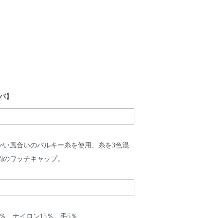
バ】
かい風合いのバルキー糸を使用、糸を3色混
調のワッチキャップ。
％ ナイロン15％ 毛5％