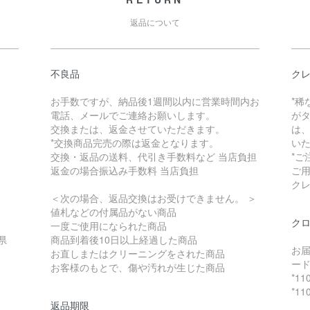
返品について
不良品
ク
お手数ですが、納品後1週間以内に営業時間内お
*
電話、メールでご連絡お願いします。
が
交換または、返金させていただきます。
は
*交換商品完売の際は返金となります。
い
交換・返品の送料、代引き手数料など 当店負担
*
返金の場合振込み手数料 当店負担
ご
ク
＜次の場合、返品交換はお受けできません。 ＞
値札などの付属品がない商品
ク
一度ご使用になられた商品
県
商品到着後10日以上経過した商品
お
お直しまたはクリーニングをされた商品
ー
お客様のもとで、傷や汚れが生じた商品
*1
*1
返品期限