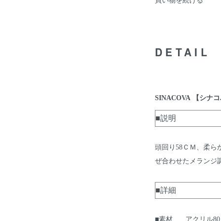
DETAIL
【シナコ
SINACOVA
■説明
頭回り58ＣＭ、柔ら
ぜ合わせたメランジ
■詳細
■素材 アクリル80