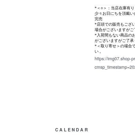
*＜○＞：当店在庫有
少々お日にちを頂戴い
完売
*店頭での販売もござ
場合がございますがご
*入荷間もない商品の
がございますがご了承
*＜取り寄せ＞の場合
い
。
https://img07.shop-p
cmsp_timestamp=20
CALENDAR