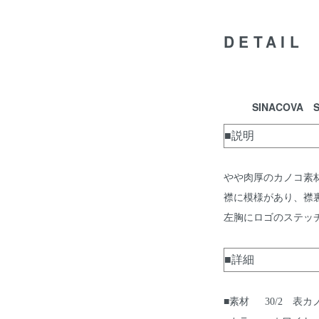
DETAIL
SINACOVA S
■説明
やや肉厚のカノコ素
襟に模様があり、襟
左胸にロゴのステッ
■詳細
■素材 30/2 表カ