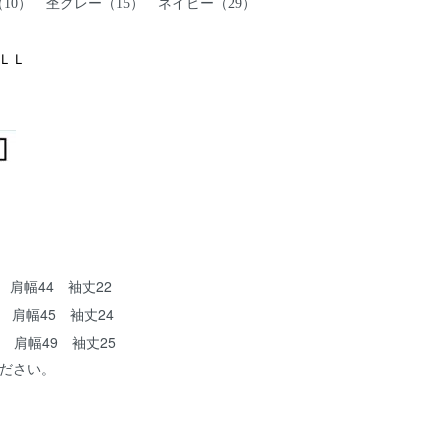
10） 杢グレー（15） ネイビー（29）
ＬＬ
0 肩幅44 袖丈22
2 肩幅45 袖丈24
74 肩幅49 袖丈25
ください。