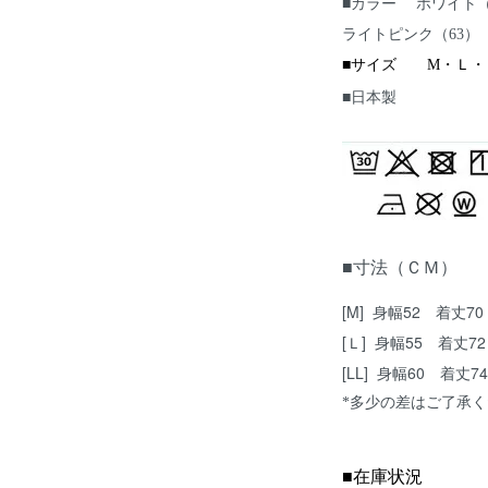
■カラー ホワイト（
ライトピンク（63）
■サイズ M・Ｌ・
■日本製
■寸法（ＣＭ）
[M] 身幅52 着丈7
[Ｌ] 身幅55 着丈7
[LL] 身幅60 着丈
*多少の差はご了承
■
在庫状況