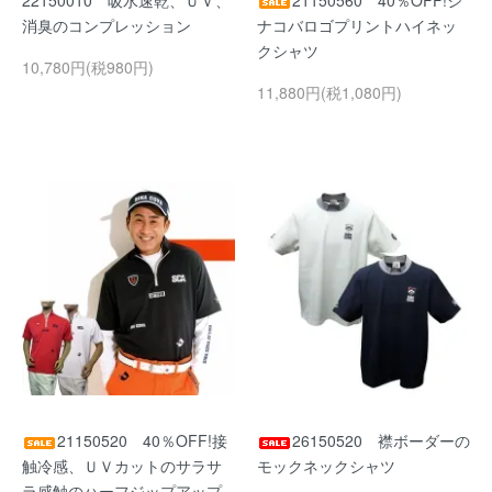
22150010 吸水速乾、ＵＶ、
21150560 40％OFF!シ
消臭のコンプレッション
ナコバロゴプリントハイネッ
クシャツ
10,780円(税980円)
11,880円(税1,080円)
21150520 40％OFF!接
26150520 襟ボーダーの
触冷感、ＵＶカットのサラサ
モックネックシャツ
ラ感触のハーフジップアップ